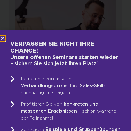
VERPASSEN SIE NICHT IHRE
CHANCE!
Unsere offenen Seminare starten wieder
– sichern Sie sich jetzt Ihren Platz!
Lernen Sie von unseren
Verhandlungsprofis
, Ihre
Sales-Skills
Allgemein
nachhaltig zu steigern!
VERBINDLICHE
Profitieren Sie von
konkreten und
VERKAUFSGESPRÄCHE:
messbaren Ergebnissen
– schon während
AKQUIRIEREN SIE IMMER EINEN
der Teilnahme!
KUNDEN MEHR ALS NÖTIG!
Zahlreiche
Beispiele und Gruppenübungen