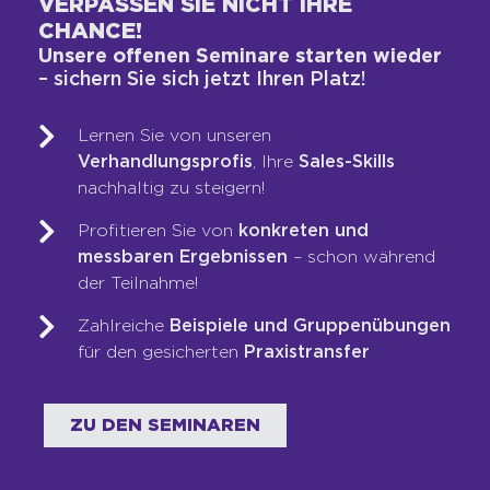
VERPASSEN SIE NICHT IHRE
LIMBECK. VERKAUFEN.
CHANCE!
Verstehen, was sich ändert. Das
Unsere offenen Seminare starten wieder
Standardwerk für den Vertrieb
– sichern Sie sich jetzt Ihren Platz!
Verkaufen war nie herausfordernder
Lernen Sie von unseren
Verhandlungsprofis
, Ihre
Sales-Skills
nachhaltig zu steigern!
WEITERLESEN
Profitieren Sie von
konkreten und
messbaren Ergebnissen
– schon während
der Teilnahme!
Zahlreiche
Beispiele und Gruppenübungen
für den gesicherten
Praxistransfer
ZU DEN SEMINAREN