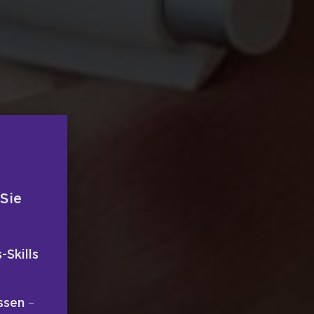
 Sie
-Skills
ssen
–