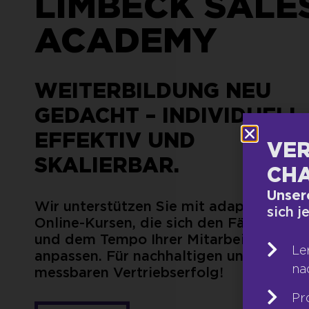
LIMBECK SALE
ACADEMY
WEITERBILDUNG NEU
GEDACHT – INDIVIDUELL,
EFFEKTIV UND
VER
SKALIERBAR.
CHA
Unser
Wir unterstützen Sie mit adaptiven
sich j
Online-Kursen, die sich den Fähigkeite
und dem Tempo Ihrer Mitarbeiter
Le
anpassen. Für nachhaltigen und
na
messbaren Vertriebserfolg!
Pr