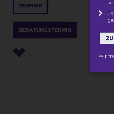
sc
TERMINE
Za
ge
BERATUNGSTERMIN
ZU
Wir fr