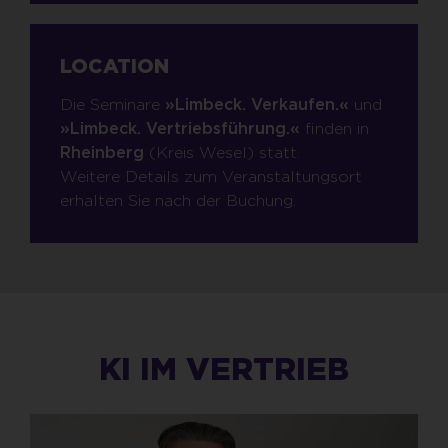
LOCATION
Die Seminare
»Limbeck. Verkaufen.«
und
»Limbeck. Vertriebsführung.«
finden in
Rheinberg
(Kreis Wesel) statt.
Weitere Details zum Veranstaltungsort
erhalten Sie nach der Buchung.
KI IM VERTRIEB