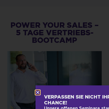
POWER YOUR SALES –
5 TAGE VERTRIEBS-
BOOTCAMP
VERPASSEN SIE NICHT IH
CHANCE!
Unsere offenen Seminare sta