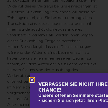
zurückzuzahlen, an dem die Mitteilung über Ihren
Widerruf dieses Vertrags bei uns eingegangen ist.
Für diese Rückzahlung verwenden wir dasselbe
Zahlungsmittel, das Sie bei der ursprünglichen
Transaktion eingesetzt haben, es sei denn, mit
Ihnen wurde ausdrücklich etwas anderes
vereinbart; in keinem Fall werden Ihnen wegen
dieser Rückzahlung Entgelte berechnet.
Haben Sie verlangt, dass die Dienstleistungen
während der Widerrufsfrist beginnen soll, so
haben Sie uns einen angemessenen Betrag zu
zahlen, der dem Anteil der bis zu dem Zeitpunkt,
zu dem Sie uns von der Ausübung des
Widerrufsrechts hinsichtlich dieses Vertrags
unterrichten, bereits erbrachten Dienstleistungen
VERPASSEN SIE NICHT IHRE
im Vergleich zum Gesamtumfang der im Vertrag
CHANCE!
vorgesehenen Dienstleistungen entspricht.
Unsere offenen Seminare start
Mit Ihrer Anmeldung bestätigen Sie unsere
– sichern Sie sich jetzt Ihren Plat
Allgemeinen Geschäftsbedingungen für offene