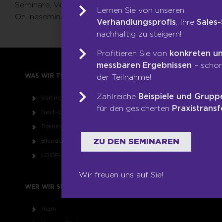
Seminare, Veranstaltungen, Vorträge und
Lernen Sie von unseren
Onlineseminare.
Verhandlungsprofis
, Ihre
Sales-
nachhaltig zu steigern!
Profitieren Sie von
konkreten u
messbaren Ergebnissen
– scho
WAS WIR TUN
der Teilnahme!
Zahlreiche
Beispiele und Grup
Vertriebs-DNA-Gutachten®
für den gesicherten
Praxistransf
Next-Generation-Sales-Workshop
Training & Coaching
Blended Learning
ZU DEN SEMINAREN
LOOP-Prozess®
Wir freuen uns auf Sie!
WER WIR SIND
Team