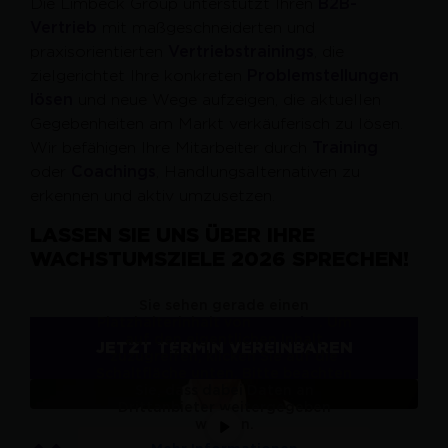
Die Limbeck Group unterstützt Ihren
B2B-
Vertrieb
mit maßgeschneiderten und
praxisorientierten
Vertriebstrainings
, die
zielgerichtet Ihre konkreten
Problemstellungen
lösen
und neue Wege aufzeigen, die aktuellen
Gegebenheiten am Markt verkäuferisch zu lösen.
Wir befähigen Ihre Mitarbeiter durch
Training
oder
Coachings
, Handlungsalternativen zu
erkennen und aktiv umzusetzen.
LASSEN SIE UNS ÜBER IHRE
WACHSTUMSZIELE 2026 SPRECHEN!
Sie sehen gerade einen
Platzhalterinhalt von
YouTube
. Um
auf den eigentlichen Inhalt
JETZT TERMIN VEREINBAREN
zuzugreifen, klicken Sie auf die
Schaltfläche unten. Bitte beachten
Sie, dass dabei Daten an
Drittanbieter weitergegeben
werden.