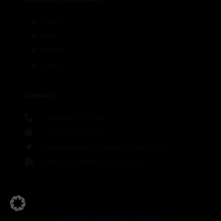
Presse
Blog
Podcast
Bücher
KONTAKT
+49 2859 90 99 20
+49 2859 90 99 22
Zollstockgürtel 65 | Haus 5 50969 Köln
willkommen@limbeckgroup.com