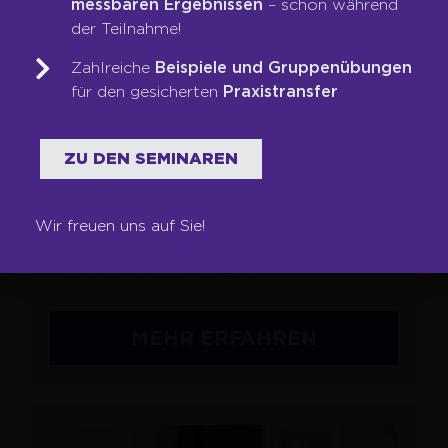
messbaren Ergebnissen
– schon während
Sofortige Auswertung
der Teilnahme!
Klare Handlungsempfehlungen
Zahlreiche
Beispiele und Gruppenübungen
für den gesicherten
Praxistransfer
AKQUISITION &
JETZT KURZCHECK STARTEN!
NEUKUNDENANSPRACHE
ZU DEN SEMINAREN
Kein Unternehmen kommt auf Dauer ohne
neue Kunden aus. In diesem Modul lernen Sie,
Wir freuen uns auf Sie!
mit Selbstbewusstsein an die
Neukundenakquise zu gehen.
MEHR ERFAHREN