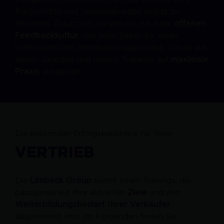
Fortschritte und Verbesserungen selbst zu
erkennen. Zusätzlich sorgen wir mit einer
offenen
Feedbackkultur
von allen Seiten für einen
kontinuierlichen Verbesserungsprozess. Genau aus
diesen Gründen sind unsere Trainings auf
maximale
Praxis
ausgelegt.
Die passenden Erfolgsbausteine für Ihren
VERTRIEB
Die
Limbeck Group
bietet Ihnen Trainings, die
passgenau auf Ihre aktuellen
Ziele
und den
Weiterbildungsbedarf Ihrer Verkäufer
abgestimmt sind. Im Folgenden finden Sie