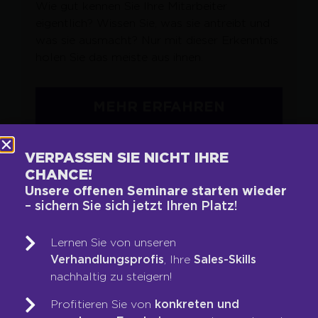
Wie gut kennen Sie Ihre Mitarbeiter
eigentlich? Wissen Sie, was sie antreibt und
was sie ausmacht? Nur mit dieser Erkenntnis
holen Sie das meiste aus ihnen.
MEHR ERFAHREN
VERPASSEN SIE NICHT IHRE
CHANCE!
Unsere offenen Seminare starten wieder
– sichern Sie sich jetzt Ihren Platz!
WO STEHT IHR
VERTRIEB WIRKLICH?
Lernen Sie von unseren
Machen Sie den Kurzcheck und finden Sie
Verhandlungsprofis
, Ihre
Sales-Skills
heraus, welches Potenzial Sie zusätzlich
nachhaltig zu steigern!
heben können.
Profitieren Sie von
konkreten und
Ohne Berechnung