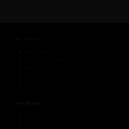
WAS WIR TUN
Vertriebs-DNA-Gutachten®
Next-Generation-Sales-Workshop
Training & Coaching
Blended Learning
LOOP-Prozess®
WER WIR SIND
Team
Unsere Werte