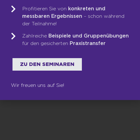
Kundenfeedback noch optimiert wird,
Profitieren Sie von
konkreten und
anstatt die Kunden anderthalb Jahre auf
messbaren Ergebnissen
– schon während
etwas warten zu lassen, was sie dann gar
der Teilnahme!
nicht mehr brauchen.
Meine Umsetzungsaufgabe für Sie: Schauen
Zahlreiche
Beispiele und Gruppenübungen
Sie sich mal Ihre Erfahrungen mit
für den gesicherten
Praxistransfer
Amerikanern an. Was können wir uns da
noch abschauen, was ließe sich gut in Ihre
ZU DEN SEMINAREN
Company integrieren, um die
Unternehmenskultur zu bereichern?
Ich wünsche Ihnen viel Erfolg und Glück
Wir freuen uns auf Sie!
auf!
Ihr Martin Limbeck