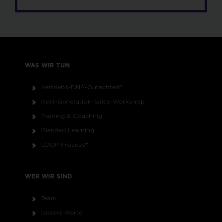
WAS WIR TUN
Vertriebs-DNA-Gutachten®
Next-Generation-Sales-Workshop
Training & Coaching
Blended Learning
LOOP-Prozess®
WER WIR SIND
Team
Unsere Werte