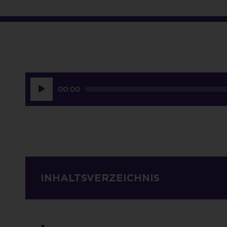
Audio-
00:00
Player
INHALTSVERZEICHNIS
Kundenbegeist