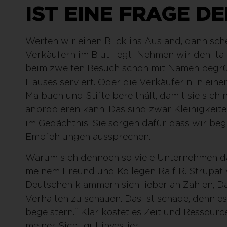
IST EINE FRAGE D
Werfen wir einen Blick ins Ausland, dann sch
Verkäufern im Blut liegt: Nehmen wir den ita
beim zweiten Besuch schon mit Namen begrüß
Hauses serviert. Oder die Verkäuferin in eine
Malbuch und Stifte bereithält, damit sie sich
anprobieren kann. Das sind zwar Kleinigkeit
im Gedächtnis. Sie sorgen dafür, dass wir be
Empfehlungen aussprechen.
Warum sich dennoch so viele Unternehmen da
meinem Freund und Kollegen Ralf R. Strupat vo
Deutschen klammern sich lieber an Zahlen, Dat
Verhalten zu schauen. Das ist schade, denn 
begeistern.“ Klar kostet es Zeit und Ressourc
meiner Sicht gut investiert.