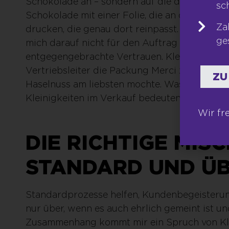
Schokolade an – sondern auf die damit verbun
sc
Schokolade mit einer Folie, die an der Seite o
Za
drucken, die genau dort reinpasst. Ich unters
ge
mich darauf nicht für den Auftrag oder die Z
entgegengebrachte Vertrauen. Kleine Anekdot
Vertriebsleiter die Packung Merci zusammenge
ZU
Haselnuss am liebsten mochte. Was meinen Sie
Kleinigkeiten im Verkauf bedeuten nicht viel –
Wir fr
DIE RICHTIGE MIS
STANDARD UND Ü
Standardprozesse helfen, Kundenbegeisterung
nur über, wenn es auch ehrlich gemeint ist u
Zusammenhang kommt mir ein Spruch von Klau