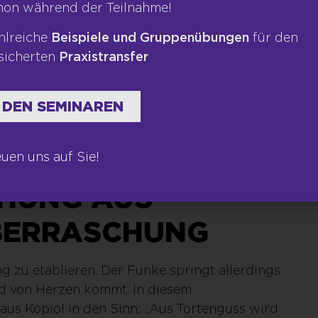
dene Geste. Merci ist nämlich die einzige
hon während der Teilnahme!
ffen ist. Wir lassen eine gebrandete Karte
hlreiche
Beispiele und Gruppenübungen
für den
chreibe sie natürlich selbst – und bedanke
sicherten
Praxistransfer
ahlung, sondern für das uns
e: Ich habe auch schon mal für einen
baut, weil ich wusste, dass er die Sorte
 DEN SEMINAREN
, was der sich über diese Geste gefreut hat.
 sie bedeuten alles!
euen uns auf Sie!
CHUNG AUS
BERRASCHUNG
 zu etablieren. Der Funke springt allerdings
nd von Herzen kommt. In diesem
s Kopiol in den Sinn: „Aus Tortenguss wird