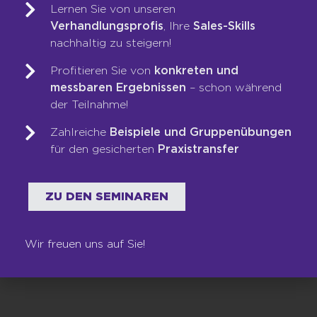
sich entsprechend darauf ausrichten.
Lernen Sie von unseren
Verhandlungsprofis
, Ihre
Sales-Skills
nachhaltig zu steigern!
Profitieren Sie von
konkreten und
messbaren Ergebnissen
– schon während
der Teilnahme!
Beitrag teilen:
Zahlreiche
Beispiele und Gruppenübungen
für den gesicherten
Praxistransfer
Facebook
Twitter
ZU DEN SEMINAREN
LinkedIn
WhatsApp
Email
Wir freuen uns auf Sie!