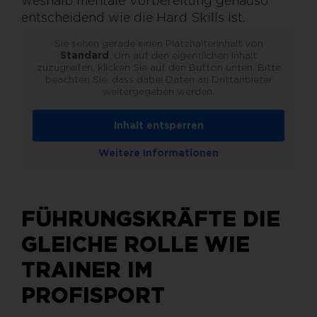
weshalb mentale Vorbereitung genauso
entscheidend wie die Hard Skills ist.
Sie sehen gerade einen Platzhalterinhalt von
Standard
. Um auf den eigentlichen Inhalt
zuzugreifen, klicken Sie auf den Button unten. Bitte
beachten Sie, dass dabei Daten an Drittanbieter
weitergegeben werden.
Inhalt entsperren
Weitere Informationen
FÜHRUNGSKRÄFTE DIE
GLEICHE ROLLE WIE
TRAINER IM
PROFISPORT