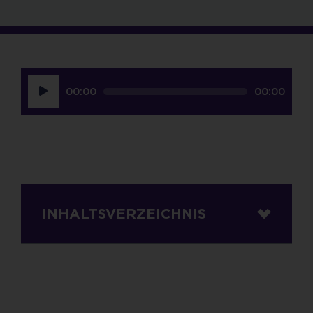
Audio-
00:00
00:00
Player
INHALTSVERZEICHNIS