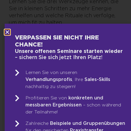
Lernen Sie die drei Werkzeuge kennen, die
Sie in kleinen Schritten zu mehr Energie
verhelfen und welche Rituale ich verfolge,
um mich fit zu halten.
VERPASSEN SIE NICHT IHRE
CHANCE!
Unsere offenen Seminare starten wieder
– sichern Sie sich jetzt Ihren Platz!
Lernen Sie von unseren
Beitrag teilen:
Verhandlungsprofis
, Ihre
Sales-Skills
nachhaltig zu steigern!
Facebook
Twitter
Profitieren Sie von
konkreten und
messbaren Ergebnissen
– schon während
LinkedIn
WhatsApp
der Teilnahme!
Email
Zahlreiche
Beispiele und Gruppenübungen
für den gesicherten
Praxistransfer