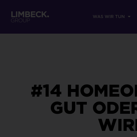
WAS WIR TUN
#14 HOMEOF
GUT ODE
WIR