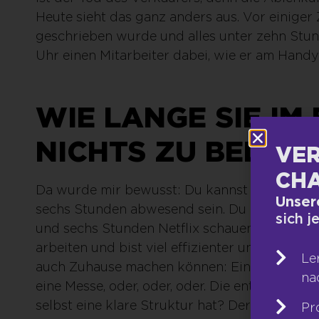
Heute sieht das ganz anders aus. Vor einiger
geschrieben wurde und alles unter zehn Stun
Uhr einen Mitarbeiter dabei, wie er am Handy 
WIE LANGE SIE IM
NICHTS ZU BEDEU
VER
CHA
Da wurde mir bewusst: Du kannst zehn Stund
Unser
sechs Stunden abwesend sein. Du kannst im H
sich j
und sechs Stunden Netflix schauen. Du kanns
arbeiten und bist viel effizienter und effektive
Le
auch Zuhause machen können: Ein wichtiges A
na
eine Messe, oder, oder, oder. Die entscheidend
selbst eine klare Struktur hat? Der den Fokus 
Pr