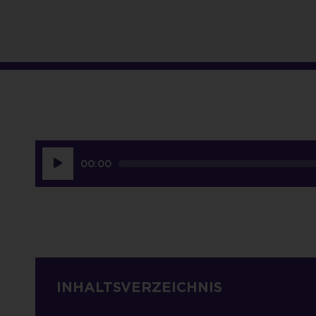
Audio-
00:00
Player
INHALTSVERZEICHNIS