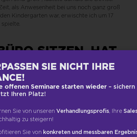
 Zeit, als Anwesenheit bei uns noch ganz groß
den Kindergarten war, erwischte ich um 17
spielte.
 BÜRO SITZEN, HAT
TEN
PASSEN SIE NICHT IHRE
NCE!
en in einer Firma anwesend, aber trotzdem
e offenen Seminare starten wieder
– sichern
omeoffice vier Stunden konstruktiv arbeiten
etzt Ihren Platz!
t aber auch acht Stunden hochkonzentriert
r. Ich glaube es gibt Tätigkeiten, die Sie gut
rnen Sie von unseren
Verhandlungsprofis
, Ihre
Sales
ngebot vorbereiten, eine Präsentation für
chhaltig zu steigern!
e Frage dabei ist: Sind Sie ein Verkäufer, der
kennt? Der diszipliniert und fleißig ist?
ofitieren Sie von
konkreten und messbaren Ergebni