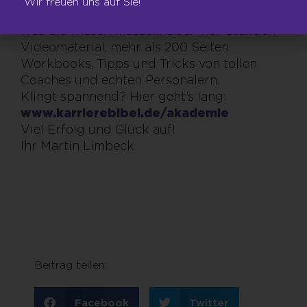
Wir freuen uns auf Sie!
Thema Bewerbung, in dem alles drinsteckt,
was Sie wissen müssen. Über vier Stunden
Videomaterial, mehr als 200 Seiten
Workbooks, Tipps und Tricks von tollen
Coaches und echten Personalern.
Klingt spannend? Hier geht’s lang:
www.karrierebibel.de/akademie
Viel Erfolg und Glück auf!
Ihr Martin Limbeck
Beitrag teilen:
Facebook
Twitter