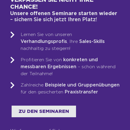
Chance, an „versteckte“ Stellen zu kommen,
CHANCE!
die noch gar nicht ausgeschrieben sind
Unsere offenen Seminare starten wieder
oder möglicherweise intern besetzt werden
– sichern Sie sich jetzt Ihren Platz!
sollten.
Lernen Sie von unseren
Verhandlungsprofis
, Ihre
Sales-Skills
DIE KARRIEREBIBEL
nachhaltig zu steigern!
AKADEMIE: IHR WEG
Profitieren Sie von
konkreten und
ZUR TOP-BEWERBUNG
messbaren Ergebnissen
– schon während
der Teilnahme!
Sie sitzen gerade an einer Bewerbung und
Zahlreiche
Beispiele und Gruppenübungen
wissen nicht so richtig, wie Sie
für den gesicherten
Praxistransfer
rüberbringen können, dass Sie der perfekte
Kandidat sind? Dann möchte ich Ihnen
unbedingt die Karrierebibel Akademie ans
ZU DEN SEMINAREN
Herz legen, die wir gemeinsam mit Jochen
Mai gebaut haben. Dort gibt es zum Start
einen großartigen, fünfteiligen Kurs zum