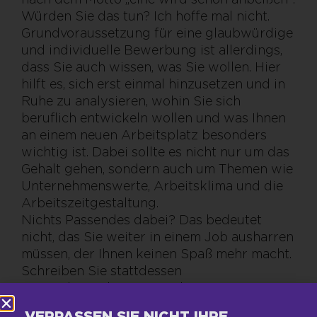
Würden Sie das tun? Ich hoffe mal nicht.
Grundvoraussetzung für eine glaubwürdige
und individuelle Bewerbung ist allerdings,
dass Sie auch wissen, was Sie wollen. Hier
hilft es, sich erst einmal hinzusetzen und in
Ruhe zu analysieren, wohin Sie sich
beruflich entwickeln wollen und was Ihnen
an einem neuen Arbeitsplatz besonders
wichtig ist. Dabei sollte es nicht nur um das
Gehalt gehen, sondern auch um Themen wie
Unternehmenswerte, Arbeitsklima und die
Arbeitszeitgestaltung.
Nichts Passendes dabei? Das bedeutet
nicht, das Sie weiter in einem Job ausharren
müssen, der Ihnen keinen Spaß mehr macht.
Schreiben Sie stattdessen
Initiativbewerbungen an Ihre
Wunscharbeitgeber! So haben Sie die
VERPASSEN SIE NICHT IHRE