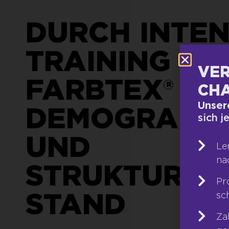
DURCH INTEN
TRAINING HÄ
VER
FARBTEX®
CHA
Unser
DEMOGRAPHI
sich j
UND
Le
na
STRUKTURW
Pr
STAND
sc
Za