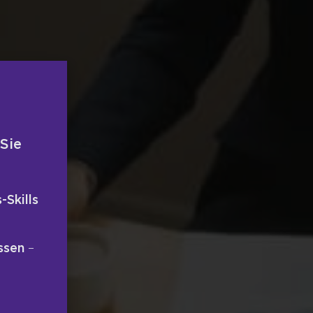
 Sie
-Skills
ssen
–