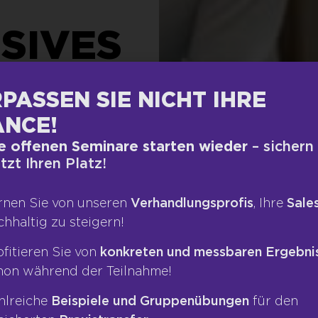
SIVES
LT
PASSEN SIE NICHT IHRE
NCE!
e offenen Seminare starten wieder
– sichern
E-
etzt Ihren Platz!
rnen Sie von unseren
Verhandlungsprofis
, Ihre
Sales
chhaltig zu steigern!
ANDEL
ofitieren Sie von
konkreten und messbaren Ergebni
hon während der Teilnahme!
hlreiche
Beispiele und Gruppenübungen
für den