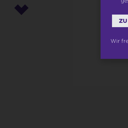
ge
ZU
Wir fr