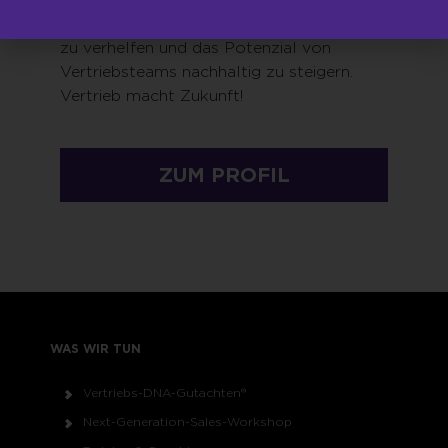
in digitalen Zeiten zum langfristigen Erfolg
zu verhelfen und das Potenzial von
Vertriebsteams nachhaltig zu steigern.
Vertrieb macht Zukunft!
ZUM PROFIL
WAS WIR TUN
Vertriebs-DNA-Gutachten®
Next-Generation-Sales-Workshop