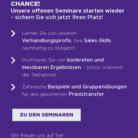
CHANCE!
Unsere offenen Seminare starten wieder
– sichern Sie sich jetzt Ihren Platz!
Lernen Sie von unseren
Verhandlungsprofis
, Ihre
Sales-Skills
nachhaltig zu steigern!
Profitieren Sie von
konkreten und
messbaren Ergebnissen
– schon während
der Teilnahme!
Zahlreiche
Beispiele und Gruppenübungen
MARTIN LIMBECK
für den gesicherten
Praxistransfer
Martin Limbeck ist eine unternehmerische
Ausnahmepersönlichkeit und steht für
ZU DEN SEMINAREN
ehrlichen Geschäftserfolg und
ungeschöntes Feedback auf Augenhöhe:
Ehrlich. Direkt. Klar. Ein Kind des
Wir freuen uns auf Sie!
Ruhrgebiets. Seine Mission: Unternehmen