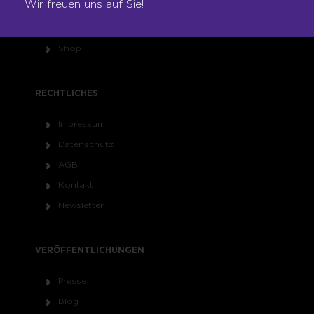
Wir freuen uns auf Sie!
Franchise
Seminare
Shop
RECHTLICHES
Impressum
Datenschutz
AGB
Kontakt
Newsletter
VERÖFFENTLICHUNGEN
Presse
Blog