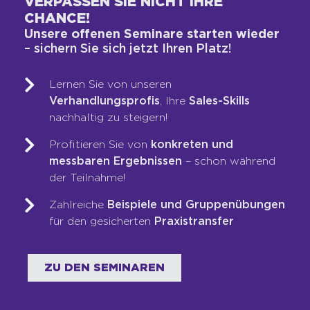
VERPASSEN SIE NICHT IHRE
CHANCE!
Unsere offenen Seminare starten wieder
WAS WIR TUN
– sichern Sie sich jetzt Ihren Platz!
Vertriebs-DNA-Gutachten®
Next-Generation-Sales-Workshop
Lernen Sie von unseren
Verhandlungsprofis
, Ihre
Sales-Skills
Training & Coaching
nachhaltig zu steigern!
Blended Learning
LOOP-Prozess®
Profitieren Sie von
konkreten und
messbaren Ergebnissen
– schon während
der Teilnahme!
WER WIR SIND
Zahlreiche
Beispiele und Gruppenübungen
Team
für den gesicherten
Praxistransfer
Unsere Werte
Auszeichnungen
ZU DEN SEMINAREN
Referenzen
Karriere