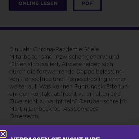
ONLINE LESEN
PDF
Ein Jahr Corona-Pandemie: Viele
Mitarbeiter sind inzwischen genervt und
fühlen sich isoliert. Andere reiben sich
durch die fortwährende Doppelbelastung
von Homeoffice und Homeschooling immer
weiter auf. Was können Führungskräfte tun,
um den Kontakt aufrecht zu erhalten und
Zuversicht zu vermitteln? Darüber schreibt
Martin Limbeck bei
AssCompact
Österrei