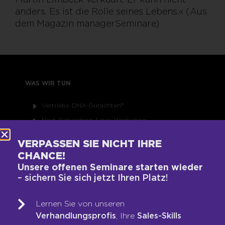
anders. Es ist die Rolle seines Lebens.« (Aus
dem Magazin managerSeminare)
WAS WIR TUN
Vertriebs-DNA-Gutachten®
Next-Generation-Sales-Workshop
Training & Coaching
VERPASSEN SIE NICHT IHRE
Blended Learning
CHANCE!
LOOP-Prozess®
Unsere offenen Seminare starten wieder
– sichern Sie sich jetzt Ihren Platz!
WER WIR SIND
Lernen Sie von unseren
Verhandlungsprofis
, Ihre
Sales-Skills
Team