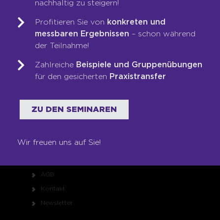
nachhaltig zu steigern!
Unsere Werte
Profitieren Sie von
konkreten und
Auszeichnungen
messbaren Ergebnissen
– schon während
Referenzen
der Teilnahme!
Karriere
Zahlreiche
Beispiele und Gruppenübungen
Franchise
für den gesicherten
Praxistransfer
Seminare
Shop
ZU DEN SEMINAREN
RECHTLICHES
Wir freuen uns auf Sie!
Impressum
Datenschutz
AGB
Kontakt
Newsletter