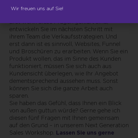
Partner zu sein?
Wir freuen uns auf Sie!
Wo hält sich Ihre Zielgruppe auf?
Erst wenn diese Fragen geklärt sind,
entwickeln Sie im nächsten Schritt mit
ihrem Team die Verkaufsstrategien. Und
erst dann ist es sinnvoll, Websites, Funnel
und Broschüren zu erarbeiten. Wenn Sie ein
Produkt wollen, das im Sinne des Kunden
funktioniert, müssen Sie sich auch aus
Kundensicht überlegen, wie Ihr Angebot
dementsprechend aussehen muss. Sonst
können Sie sich die ganze Arbeit auch
sparen.
Sie haben das Gefühl, dass Ihnen ein Blick
von außen guttun würde? Gerne gehe ich
diesen fünf Fragen mit Ihnen gemeinsam
auf den Grund – in unserem Next Generation
Sales Workshop.
Lassen Sie uns gerne