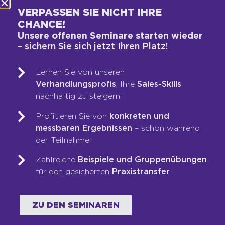
und ihnen zu jedem Zeitpunkt der Customer
VERPASSEN SIE NICHT IHRE
Journey das Gefühl zu geben, bei Ihnen in
CHANCE!
guten Händen zu sein.
Unsere offenen Seminare starten wieder
– sichern Sie sich jetzt Ihren Platz!
DIE FÜNF FRAGEN, AUF
Lernen Sie von unseren
DIE ES DABEI
Verhandlungsprofis
, Ihre
Sales-Skills
nachhaltig zu steigern!
ANKOMMT:
Profitieren Sie von
konkreten und
Warum soll wer Ihr Produkt oder Ihre
messbaren Ergebnissen
– schon während
Dienstleistung zum jetzigen Zeitpunkt
der Teilnahme!
kaufen – und ausgerechnet bei Ihnen?
Zahlreiche
Beispiele und Gruppenübungen
Worin besteht der konkrete Nutzen für
für den gesicherten
Praxistransfer
den Kunden?
Auf welchem Weg findet der Kunde zu
Ihnen?
ZU DEN SEMINAREN
Mit welchem Content überzeugen Sie
Ihre Zielgruppe davon, der richtige