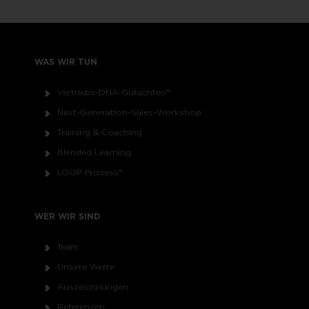
WAS WIR TUN
Vertriebs-DNA-Gutachten®
Next-Generation-Sales-Workshop
Training & Coaching
Blended Learning
LOOP-Prozess®
WER WIR SIND
Team
Unsere Werte
Auszeichnungen
Referenzen