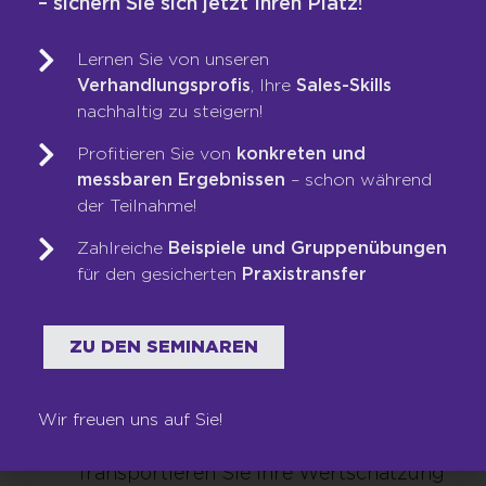
– sichern Sie sich jetzt Ihren Platz!
setzen. Einige Werte sind allerdings
generationsübergreifend wichtig für gute
Führungskräfte:
Lernen Sie von unseren
Mut
: Gute Führungskräfte sollten Mut
Verhandlungsprofis
, Ihre
Sales-Skills
beweisen. Mut, wenn es darum geht,
nachhaltig zu steigern!
Entscheidungen zu treffen. Mut, auch
Profitieren Sie von
konkreten und
unangenehme Themen anzusprechen.
messbaren Ergebnissen
– schon während
Zuverlässigkeit
: Für Ihre Mitarbeiter ist
der Teilnahme!
es unabdingbar zu wissen, dass Sie
zuverlässig sind. Bauen Sie Vertrauen
Zahlreiche
Beispiele und Gruppenübungen
auf, in dem Sie zu Ihren
für den gesicherten
Praxistransfer
Entscheidungen stehen und in
ähnlichen Situationen auf bewährte
Handlungsmuster zurückgreifen.
ZU DEN SEMINAREN
Wertschätzung
: Als Führungskraft
erwarten Sie Respekt von Ihren
Wir freuen uns auf Sie!
Mitarbeitern. Mit demselben Respekt
sollten Sie ihnen begegnen.
Transportieren Sie Ihre Wertschätzung