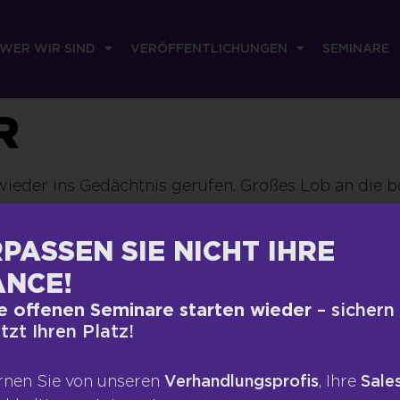
WER WIR SIND
VERÖFFENTLICHUNGEN
SEMINARE
R
wieder ins Gedächtnis gerufen. Großes Lob an die b
PASSEN SIE NICHT IHRE
RECHTLICHES
VERÖFFEN
NCE!
Impressum
Presse
e offenen Seminare starten wieder
– sichern
etzt Ihren Platz!
te
Datenschutz
Blog
ngen
AGB
Podcas
rnen Sie von unseren
Verhandlungsprofis
, Ihre
Sales
Kontakt
Bücher