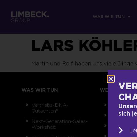
WAS WIR TUN
LARS KÖHLE
Martin und Rolf haben uns viele Dinge 
VER
WAS WIR TUN
WER WIR SIND
CHA
Vertriebs-DNA-
Team
Unser
Gutachten®
sich j
Unsere Wer
Next-Generation-Sales-
Auszeichnu
Workshop
Le
Referenzen