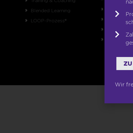
Training & Coaching
na
Karriere
Blended Learning
Pr
Franchise
LOOP-Prozess®
sc
Seminare
Za
Shop
ge
ZU
Wir fr