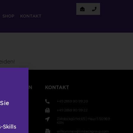
SHOP
KONTAKT
eiden!
TLICHUNGEN
KONTAKT
+49 2859 90 99 20
 Sie
+49 2859 90 99 22
Zollstockgürtel 65 | Haus 5 50969
t
Köln
-Skills
willkommen@limbeckgroup.com