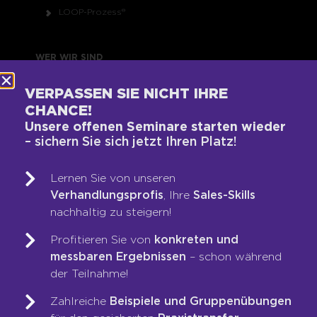
LOOP-Prozess®
WER WIR SIND
Team
VERPASSEN SIE NICHT IHRE
CHANCE!
Unsere Werte
Unsere offenen Seminare starten wieder
Auszeichnungen
– sichern Sie sich jetzt Ihren Platz!
Referenzen
Karriere
Lernen Sie von unseren
Franchise
Verhandlungsprofis
, Ihre
Sales-Skills
nachhaltig zu steigern!
Seminare
Shop
Profitieren Sie von
konkreten und
messbaren Ergebnissen
– schon während
der Teilnahme!
RECHTLICHES
Zahlreiche
Beispiele und Gruppenübungen
Impressum