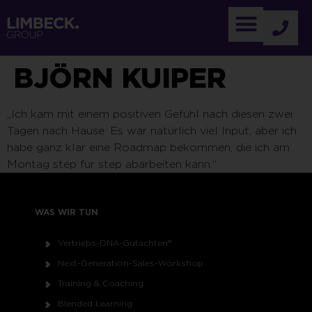
BJÖRN KUIPER
„Ich kam mit einem positiven Gefühl nach diesen zwei
Tagen nach Hause. Es war natürlich viel Input, aber ich
habe ganz klar eine Roadmap bekommen, die ich am
Montag step für step abarbeiten kann.“
WAS WIR TUN
Vertriebs-DNA-Gutachten®
Next-Generation-Sales-Workshop
Training & Coaching
Blended Learning