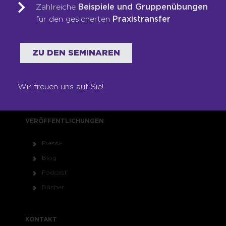
Zahlreiche
Beispiele und Gruppenübungen
RECHTLICHES
für den gesicherten
Praxistransfer
Impressum
Datenschutz
ZU DEN SEMINAREN
AGB
Kontakt
Wir freuen uns auf Sie!
Newsletter
VERÖFFENTLICHUNGEN
Presse
Blog
Podcast
Bücher
KONTAKT