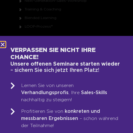
Next-Generation-Sales-Workshop
Training & Coaching
Blended Learning
LOOP-Prozess®
WER WIR SIND
VERPASSEN SIE NICHT IHRE
CHANCE!
Team
Unsere offenen Seminare starten wieder
Unsere Werte
– sichern Sie sich jetzt Ihren Platz!
Auszeichnungen
Referenzen
Lernen Sie von unseren
Verhandlungsprofis
, Ihre
Sales-Skills
Karriere
nachhaltig zu steigern!
Franchise
Seminare
Profitieren Sie von
konkreten und
messbaren Ergebnissen
– schon während
Shop
der Teilnahme!