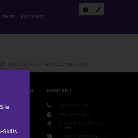
SHOP
KONTAKT
chtlektüre für unsere Generation
TLICHUNGEN
KONTAKT
+49 2859 90 99 20
 Sie
+49 2859 90 99 22
Rubbertskath 12 | D-46539 |
t
Dinslaken
-Skills
willkommen@limbeckgroup.com