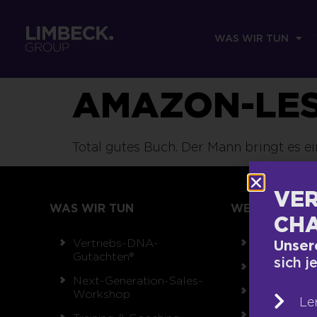
WAS WIR TUN
AMAZON-LE
Total gutes Buch. Der Mann bringt es e
VER
WAS WIR TUN
WER WIR SIND
CHA
Vertriebs-DNA-
Team
Unser
Gutachten®
sich j
Unsere Wer
Next-Generation-Sales-
Auszeichnu
Workshop
Le
Referenzen