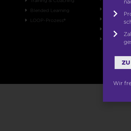
Training & Coaching
na
Karriere
Blended Learning
Pr
Franchise
LOOP-Prozess®
sc
Seminare
Za
Shop
ge
ZU
Wir fr