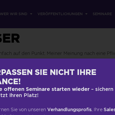
WER WIR SIND
VERÖFFENTLICHUNGEN
SEMINARE
SER
infach auf den Punkt. Meiner Meinung nach eine Pfli
PASSEN SIE NICHT IHRE
RECHTLICHES
VERÖFFEN
NCE!
Impressum
Presse
e offenen Seminare starten wieder
– sichern
etzt Ihren Platz!
te
Datenschutz
Blog
ngen
AGB
Podcas
rnen Sie von unseren
Verhandlungsprofis
, Ihre
Sales
Kontakt
Bücher