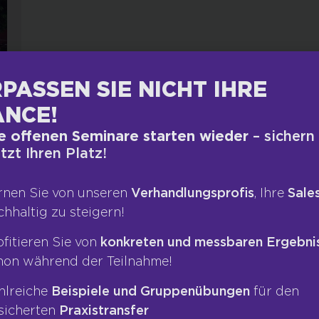
PASSEN SIE NICHT IHRE
NCE!
e offenen Seminare starten wieder
– sichern
etzt Ihren Platz!
rnen Sie von unseren
Verhandlungsprofis
, Ihre
Sales
chhaltig zu steigern!
ofitieren Sie von
konkreten und messbaren Ergebni
hon während der Teilnahme!
4
hlreiche
Beispiele und Gruppenübungen
für den
sicherten
Praxistransfer