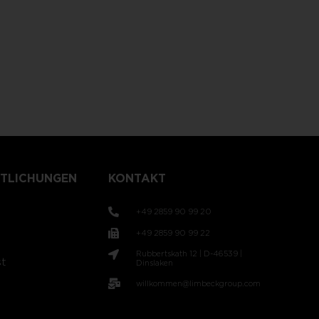
TLICHUNGEN
KONTAKT
+49 2859 90 99 20
+49 2859 90 99 22
Rubbertskath 12 | D-46539 |
t
Dinslaken
willkommen@limbeckgroup.com