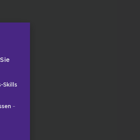
 Sie
-Skills
ssen
–