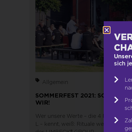
VER
CHA
Unser
sich j
Le
Allgemein
na
SOMMERFEST 2021: SO FEIERN
Pr
WIR!
sc
Wer unsere Werte – die 4 R und die 
Za
L – kennt, weiß: Rituale werden bei
ge
der LIMBECK® GROUP...