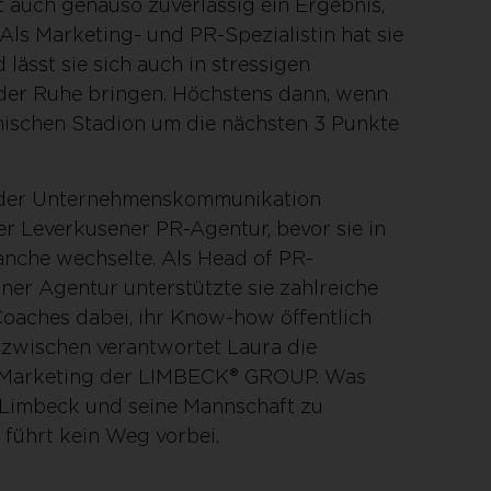
rt auch genauso zuverlässig ein Ergebnis,
 Als Marketing- und PR-Spezialistin hat sie
d lässt sie sich auch in stressigen
 der Ruhe bringen. Höchstens dann, wenn
eimischen Stadion um die nächsten 3 Punkte
n der Unternehmenskommunikation
er Leverkusener PR-Agentur, bevor sie in
nche wechselte. Als Head of PR-
er Agentur unterstützte sie zahlreiche
Coaches dabei, ihr Know-how öffentlich
nzwischen verantwortet Laura die
s Marketing der LIMBECK® GROUP. Was
 Limbeck und seine Mannschaft zu
r führt kein Weg vorbei.