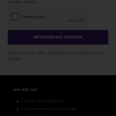
werden dürfen.
BEWERBUNG SENDEN
Bitte nur PDF- oder JPG-Dateien hochladen (max.
25 MB).
WAS WIR TUN
Vertriebs-DNA-Gutachten®
Next-Generation-Sales-Workshop