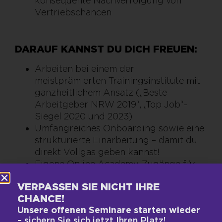
konsequente Nachverfolgung von
Vertriebschancen
DARAUF KANNST DU DICH FREUEN:
Arbeiten bei einem der
meistprämierten Trainingsinstitute mit
ganzheitlichem Ansatz („Beste
Arbeitgeber NRW 2019“, „Top Job“-
Siegel 2020 und 2023)
Umfangreiches Onboarding sowie eine
strukturierte Einarbeitung – damit du
direkt Vollgas geben kannst!
Eigene Online Academy-Zugänge für
das persönliche Wissensmanagement
VERPASSEN SIE NICHT IHRE
Frei am Geburtstag, Rosenmontag und
CHANCE!
Weihnachten
Unsere offenen Seminare starten wieder
Attraktives Vergütungsmodell (Fixum
– sichern Sie sich jetzt Ihren Platz!