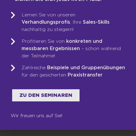
und nicht gedeckelte Provision)
Ein moderner Arbeitsplatz vor Ort in
Lernen Sie von unseren
Köln mit einem motivierten Team, das
Verhandlungsprofis
, Ihre
Sales-Skills
gemeinsam Erfolg lebt.
nachhaltig zu steigern!
Profitieren Sie von
konkreten und
DU HAST LUST, UNSER TEAM ZU
messbaren Ergebnissen
– schon während
VERSTÄRKEN? DANN BEWIRB DICH
der Teilnahme!
JETZT!
Zahlreiche
Beispiele und Gruppenübungen
für den gesicherten
Praxistransfer
ZU DEN SEMINAREN
JETZT BEWERBEN
Wir freuen uns auf Sie!