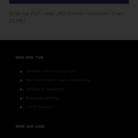
Bitte nur PDF- oder JPG-Dateien hochladen (max.
25 MB).
WAS WIR TUN
Vertriebs-DNA-Gutachten®
Next-Generation-Sales-Workshop
Training & Coaching
Blended Learning
LOOP-Prozess®
WER WIR SIND