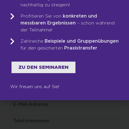
selbstständiger Vertriebspartner
nachhaltig zu steigern!
gemeinsam mit uns wachsen möchtest,
freuen wir uns auf deine Bewerbung!
Profitieren Sie von
konkreten und
messbaren Ergebnissen
– schon während
der Teilnahme!
Zahlreiche
Beispiele und Gruppenübungen
für den gesicherten
Praxistransfer
JETZT BEWERBEN
ZU DEN SEMINAREN
Wir freuen uns auf Sie!