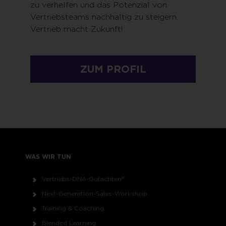
zu verhelfen und das Potenzial von
Vertriebsteams nachhaltig zu steigern.
Vertrieb macht Zukunft!
ZUM PROFIL
WAS WIR TUN
Vertriebs-DNA-Gutachten®
Next-Generation-Sales-Workshop
Training & Coaching
Blended Learning