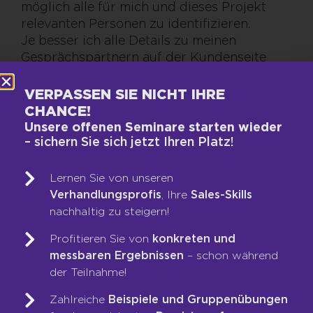
möglich alle für mich und dieses Projekt
relevanten Personen zu identifizieren.
Je besser ich alle Details zu meinen
Gesprächspartnern auf der Kundenseite
habe, umso besser werde ich mit meinem
Team dieses Projekt entwickeln und zum
VERPASSEN SIE NICHT IHRE
Abschluss bringen.
CHANCE!
Ein kleiner Tipp:
Ich kann die Teilnehmer aus
Unsere offenen Seminare starten wieder
den unterschiedlichen Bereichen auch sehr
– sichern Sie sich jetzt Ihren Platz!
schnell mit Hilfe von INSIGHTS MDI®
charakterisieren – ist es ein roter Typ, ein
Lernen Sie von unseren
rot–gelber oder eher ein grün–blauer Typ?
Verhandlungsprofis
, Ihre
Sales-Skills
nachhaltig zu steigern!
Profitieren Sie von
konkreten und
FAZIT:
messbaren Ergebnissen
– schon während
Zusätzlich zu der üblichen
der Teilnahme!
Terminvorbereitung sind im Projektgeschäft
Zahlreiche
Beispiele und Gruppenübungen
viele Informationen notwendig. Neben den