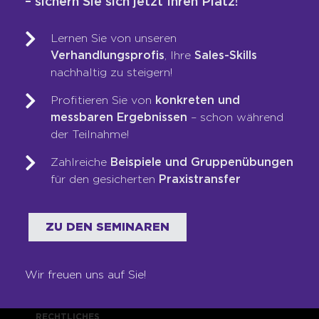
– sichern Sie sich jetzt Ihren Platz!
Training & Coaching
Blended Learning
Lernen Sie von unseren
LOOP-Prozess®
Verhandlungsprofis
, Ihre
Sales-Skills
nachhaltig zu steigern!
WER WIR SIND
Profitieren Sie von
konkreten und
messbaren Ergebnissen
– schon während
Team
der Teilnahme!
Unsere Werte
Zahlreiche
Beispiele und Gruppenübungen
Auszeichnungen
für den gesicherten
Praxistransfer
Referenzen
Karriere
ZU DEN SEMINAREN
Franchise
Seminare
Shop
Wir freuen uns auf Sie!
RECHTLICHES