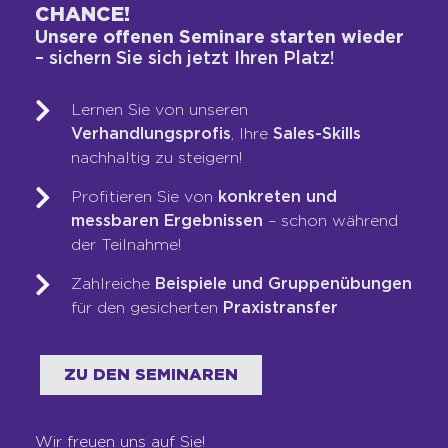
CHANCE!
WAS WIR TUN
Unsere offenen Seminare starten wieder
– sichern Sie sich jetzt Ihren Platz!
Vertriebs-DNA-Gutachten®
Next-Generation-Sales-Workshop
Lernen Sie von unseren
Training & Coaching
Verhandlungsprofis
, Ihre
Sales-Skills
Blended Learning
nachhaltig zu steigern!
LOOP-Prozess®
Profitieren Sie von
konkreten und
messbaren Ergebnissen
– schon während
der Teilnahme!
WER WIR SIND
Zahlreiche
Beispiele und Gruppenübungen
Team
für den gesicherten
Praxistransfer
Unsere Werte
Auszeichnungen
ZU DEN SEMINAREN
Referenzen
Karriere
Franchise
Wir freuen uns auf Sie!