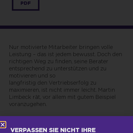
PDF
Nur motivierte Mitarbeiter bringen volle
Leistung – das ist jedem bewusst. Doch den
richtigen Weg zu finden, seine Berater
entsprechend zu unterstützen und zu
motivieren und so
langfristig den Vertriebserfolg zu
maximieren, ist nicht immer leicht. Martin
Limbeck rät, vor allem mit gutem Beispiel
voranzugehen.
VERPASSEN SIE NICHT IHRE