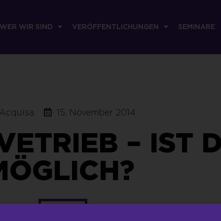
WER WIR SIND
VERÖFFENTLICHUNGEN
SEMINARE
Acquisa
15. November 2014
VETRIEB – IST 
MÖGLICH?
PDF