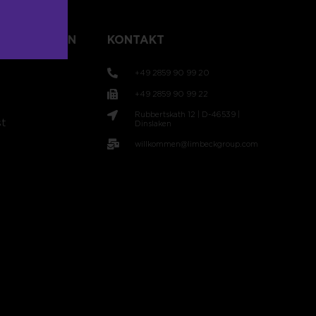
TLICHUNGEN
KONTAKT
+49 2859 90 99 20
+49 2859 90 99 22
Rubbertskath 12 | D-46539 |
t
Dinslaken
willkommen@limbeckgroup.com