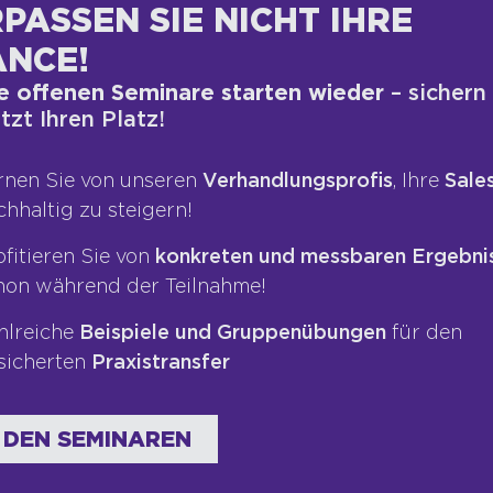
PASSEN SIE NICHT IHRE
NCE!
e offenen Seminare starten wieder
– sichern
etzt Ihren Platz!
rnen Sie von unseren
Verhandlungsprofis
, Ihre
Sales
chhaltig zu steigern!
ofitieren Sie von
konkreten und messbaren Ergebni
it der Banken- und Finanzkrise steht der
hon während der Teilnahme!
triebsmitarbeiter rangieren im deutschen
 ist das Anhauen-Abzocken-Abhauen im
hlreiche
Beispiele und Gruppenübungen
für den
sicherten
Praxistransfer
 DEN SEMINAREN