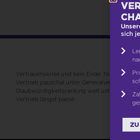
VER
CHA
Unser
sich j
Le
na
Pr
Vertrauenskrise und kein Ende: Nicht erst se
sc
Vertrieb pauschal unter Generalverdacht, Ver
Glaubwürdigkeitsranking weit unten. Dabei
Za
Vertrieb längst passé.
ge
ZU