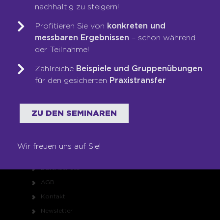
Team
nachhaltig zu steigern!
Unsere Werte
Profitieren Sie von
konkreten und
Auszeichnungen
messbaren Ergebnissen
– schon während
Referenzen
der Teilnahme!
Karriere
Zahlreiche
Beispiele und Gruppenübungen
Franchise
für den gesicherten
Praxistransfer
Seminare
Shop
ZU DEN SEMINAREN
RECHTLICHES
Wir freuen uns auf Sie!
Impressum
Datenschutz
AGB
Kontakt
Newsletter