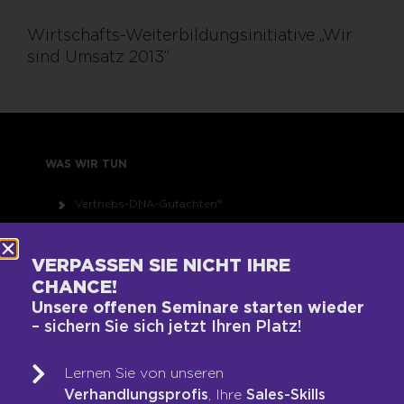
Wirtschafts-Weiterbildungsinitiative „Wir
sind Umsatz 2013“
WAS WIR TUN
Vertriebs-DNA-Gutachten®
Next-Generation-Sales-Workshop
Training & Coaching
VERPASSEN SIE NICHT IHRE
Blended Learning
CHANCE!
Unsere offenen Seminare starten wieder
LOOP-Prozess®
– sichern Sie sich jetzt Ihren Platz!
WER WIR SIND
Lernen Sie von unseren
Verhandlungsprofis
, Ihre
Sales-Skills