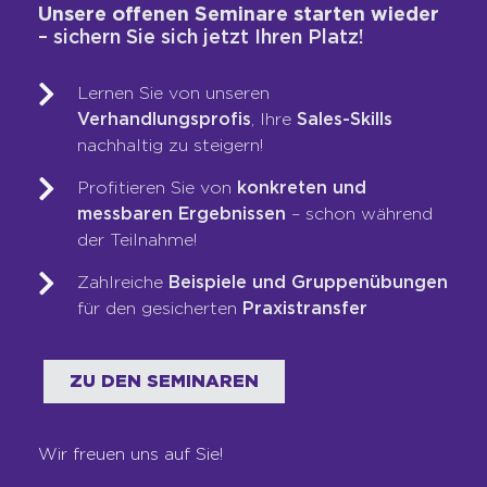
Unsere offenen Seminare starten wieder
Vertriebs-DNA-Gutachten®
– sichern Sie sich jetzt Ihren Platz!
Next-Generation-Sales-Workshop
Training & Coaching
Lernen Sie von unseren
Blended Learning
Verhandlungsprofis
, Ihre
Sales-Skills
nachhaltig zu steigern!
LOOP-Prozess®
Profitieren Sie von
konkreten und
messbaren Ergebnissen
– schon während
WER WIR SIND
der Teilnahme!
Team
Zahlreiche
Beispiele und Gruppenübungen
Unsere Werte
für den gesicherten
Praxistransfer
Auszeichnungen
Referenzen
ZU DEN SEMINAREN
Karriere
Franchise
Wir freuen uns auf Sie!
Seminare
Shop