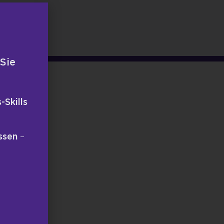
 Sie
-Skills
ssen
–