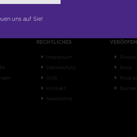
euen uns auf Sie!
RECHTLICHES
VERÖFFEN
Impressum
Presse
te
Datenschutz
Blog
ngen
AGB
Podcas
Kontakt
Bücher
Newsletter