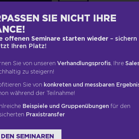
PASSEN SIE NICHT IHRE
NCE!
e offenen Seminare starten wieder
– sichern
etzt Ihren Platz!
rnen Sie von unseren
Verhandlungsprofis
, Ihre
Sales
chhaltig zu steigern!
alten Sie innerhalb von 0,49 Sekunden knapp
ung“ ein, sind es immer noch gut 37.000
ofitieren Sie von
konkreten und messbaren Ergebni
inzelt haben. Warum ich Ihnen das erzähle?
hon während der Teilnahme!
chtige Definition und Art von Führung gibt.
hlreiche
Beispiele und Gruppenübungen
für den
 gefühlt jeder etwas zu sagen und es gibt
sicherten
Praxistransfer
von ist per se richtig oder falsch. Sondern
en.
 DEN SEMINAREN