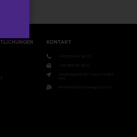
TLICHUNGEN
KONTAKT
+49 2859 90 99 20
+49 2859 90 99 22
Zollstockgürtel 65 | Haus 5 50969
t
Köln
willkommen@limbeckgroup.com