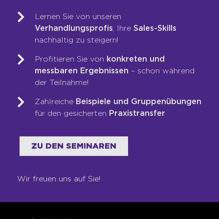
Blended Learning
LOOP-Prozess®
Lernen Sie von unseren
Verhandlungsprofis
, Ihre
Sales-Skills
nachhaltig zu steigern!
WER WIR SIND
Profitieren Sie von
konkreten und
Team
messbaren Ergebnissen
– schon während
der Teilnahme!
Unsere Werte
Auszeichnungen
Zahlreiche
Beispiele und Gruppenübungen
Referenzen
für den gesicherten
Praxistransfer
Karriere
Franchise
ZU DEN SEMINAREN
Seminare
Shop
Wir freuen uns auf Sie!
RECHTLICHES