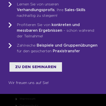
Lernen Sie von unseren
Verhandlungsprofis
, Ihre
Sales-Skills
WER WIR SIND
nachhaltig zu steigern!
Profitieren Sie von
konkreten und
Team
messbaren Ergebnissen
– schon während
Unsere Werte
der Teilnahme!
Auszeichnungen
Zahlreiche
Beispiele und Gruppenübungen
Referenzen
für den gesicherten
Praxistransfer
Karriere
Franchise
Seminare
ZU DEN SEMINAREN
Shop
Wir freuen uns auf Sie!
RECHTLICHES
Impressum
Datenschutz