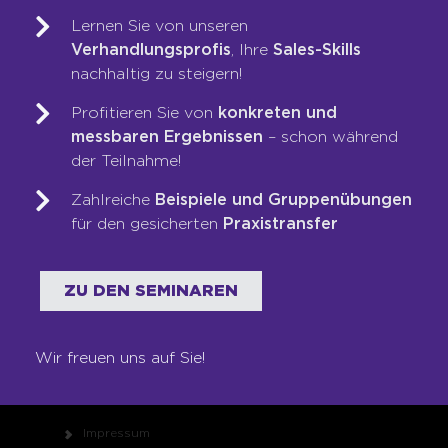
LOOP-Prozess®
Lernen Sie von unseren
Verhandlungsprofis
, Ihre
Sales-Skills
nachhaltig zu steigern!
WER WIR SIND
Profitieren Sie von
konkreten und
Team
messbaren Ergebnissen
– schon während
Unsere Werte
der Teilnahme!
Auszeichnungen
Zahlreiche
Beispiele und Gruppenübungen
Referenzen
für den gesicherten
Praxistransfer
Karriere
Franchise
ZU DEN SEMINAREN
Seminare
Shop
Wir freuen uns auf Sie!
RECHTLICHES
Impressum