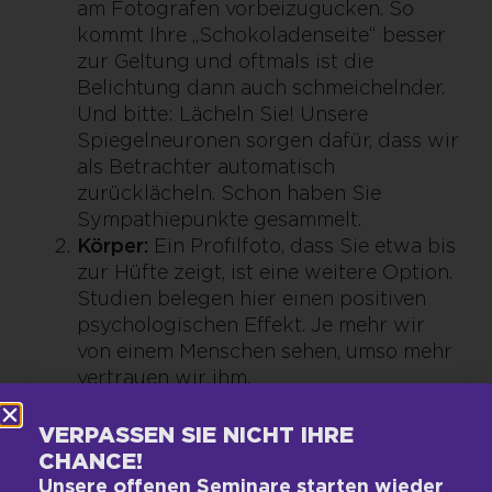
am Fotografen vorbeizugucken. So
kommt Ihre „Schokoladenseite“ besser
zur Geltung und oftmals ist die
Belichtung dann auch schmeichelnder.
Und bitte: Lächeln Sie! Unsere
Spiegelneuronen sorgen dafür, dass wir
als Betrachter automatisch
zurücklächeln. Schon haben Sie
Sympathiepunkte gesammelt.
Körper:
Ein Profilfoto, dass Sie etwa bis
zur Hüfte zeigt, ist eine weitere Option.
Studien belegen hier einen positiven
psychologischen Effekt. Je mehr wir
von einem Menschen sehen, umso mehr
vertrauen wir ihm.
Farbe:
Schwarz-weiß-Bilder sind
stylish, keine Frage. Allerdings sorgen
VERPASSEN SIE NICHT IHRE
sie auch für Distanz zum Betrachter.
CHANCE!
Nicht umsonst werden solche
Unsere offenen Seminare starten wieder