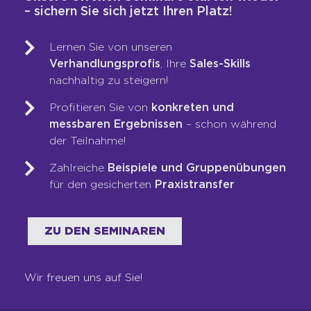
– sichern Sie sich jetzt Ihren Platz!
Aufnahmen bei Traueranzeigen
verwendet. Ziehen Sie es daher in
Erwägung, lieber ein farbiges Porträt
Lernen Sie von unseren
auszuwählen. Eine weitere Möglichkeit
Verhandlungsprofis
, Ihre
Sales-Skills
für einen eleganten Effekt: Ziehen Sie
nachhaltig zu steigern!
die Sättigung runter und fügen Sie
Profitieren Sie von
konkreten und
einen Farbfilter hinzu, etwa in Ihrer CI-
messbaren Ergebnissen
– schon während
Farbe. Das sorgt für einen hohen
der Teilnahme!
Wiedererkennungseffekt.
Kleidung:
Die Wahl der Kleidung hängt
Zahlreiche
Beispiele und Gruppenübungen
natürlich von Ihrer Branche und Ihrem
für den gesicherten
Praxistransfer
Business ab. Aus meiner Sicht muss es
nicht mehr das hochgeschlossene
Hemd mit Sakko und Krawatte sein –
ZU DEN SEMINAREN
doch vom T-Shirt sind wir dennoch
meilenweit entfernt. Fotografieren Sie
sich so, wie Sie auch Ihren Kunden
Wir freuen uns auf Sie!
gegenübertreten würden.