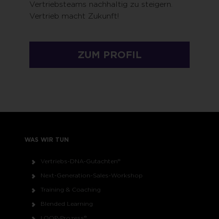
Vertriebsteams nachhaltig zu steigern.
Vertrieb macht Zukunft!
ZUM PROFIL
WAS WIR TUN
Vertriebs-DNA-Gutachten®
Next-Generation-Sales-Workshop
Training & Coaching
Blended Learning
LOOP-Prozess®