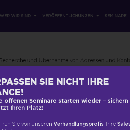
WER WIR SIND
VERÖFFENTLICHUNGEN
SEMINARE
Recherche und Übernahme von Adressen und Kontak
Signaturen und anderen Dokumenten übernommen we
PASSEN SIE NICHT IHRE
NCE!
RECHTLICHES
VERÖFFEN
e offenen Seminare starten wieder
– sichern
etzt Ihren Platz!
Impressum
Presse
te
Datenschutz
Blog
rnen Sie von unseren
Verhandlungsprofis
, Ihre
Sales
ngen
AGB
Podcas