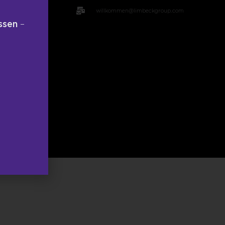
willkommen@limbeckgroup.com
ssen
–