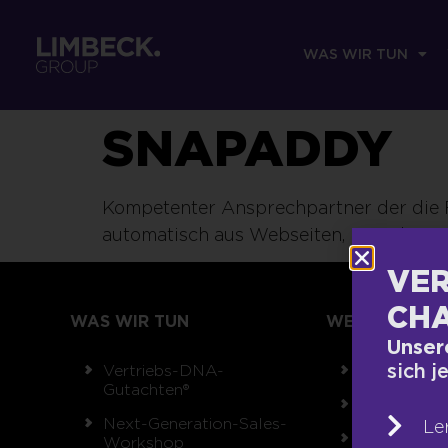
WAS WIR TUN
SNAPADDY
Kompetenter Ansprechpartner der die 
automatisch aus Webseiten, E-Mail- 
VER
CHA
WAS WIR TUN
WER WIR SIND
Unser
sich j
Vertriebs-DNA-
Team
Gutachten®
Unsere Wer
Next-Generation-Sales-
Le
Auszeichnu
Workshop