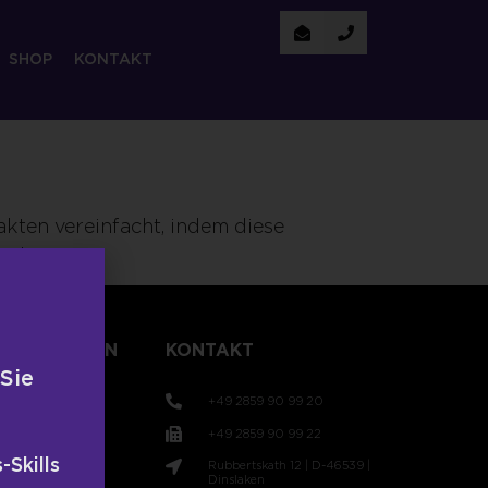
SHOP
KONTAKT
ten vereinfacht, indem diese
rden.
TLICHUNGEN
KONTAKT
 Sie
+49 2859 90 99 20
+49 2859 90 99 22
-Skills
Rubbertskath 12 | D-46539 |
t
Dinslaken