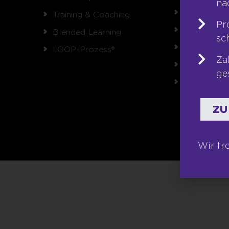
na
Referenzen
Training & Coaching
Pr
Karriere
Blended Learning
sc
Franchise
LOOP-Prozess®
Za
Seminare
ge
Shop
ZU
Wir fr