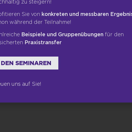
chhaltig zu steigern!
Kontakt
Bücher
ofitieren Sie von
konkreten und messbaren Ergebni
Newsletter
hon während der Teilnahme!
hlreiche
Beispiele und Gruppenübungen
für den
sicherten
Praxistransfer
 DEN SEMINAREN
euen uns auf Sie!