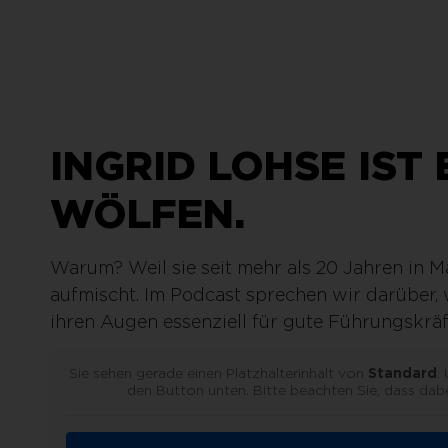
INGRID LOHSE IST
WÖLFEN.
Warum? Weil sie seit mehr als 20 Jahren in 
aufmischt. Im Podcast sprechen wir darüber, w
ihren Augen essenziell für gute Führungskräft
Sie sehen gerade einen Platzhalterinhalt von
Standard
.
den Button unten. Bitte beachten Sie, dass dab