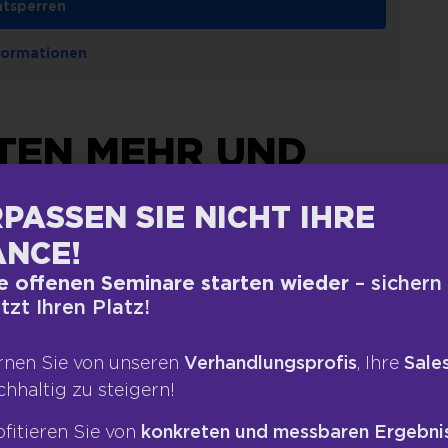
ntsperren
formationen
TEN MEHR UND
PASSEN SIE NICHT IHRE
NCE!
und reagiert es überhaupt? Welche Signale
leicht mal entgehen, wenn sie im Gespräch das
e offenen Seminare starten wieder
– sichern
etzt Ihren Platz!
ine Interviewpartnerin Ingrid Lohse hat das
 Ziels geschickt einzusetzen. Das ist wichtig,
sto stärker rückt das Thema „Siegen“ in den
rnen Sie von unseren
Verhandlungsprofis
, Ihre
Sales
t mit Taktik und Überlegen, sondern nach wie
chhaltig zu steigern!
 Erfahrung weiß Ingrid Lohse: Das
ofitieren Sie von
konkreten und messbaren Ergebni
 die nicht aufs eigentliche Projekt