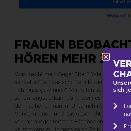
Inhalt e
Weitere In
FRAUEN BEOBACH
HÖREN MEHR ZU.
VER
CHA
Was macht mein Gegenüber? Wie reagiert es 
sendet es? All das sind Details, die Männern 
Unser
sich j
„Ich muss gewinnen“-Verhalten auspacken. Me
schon längst erkannt und weiß es im Sinne des
denn je höher man im Unternehmen steigt, de
Le
Vordergrund – und das geschieht leider nich
na
vor mit ausgebreiteten Ellenbogen. Aus ihrer
Pr
verschwendet Unmengen an Zeit und Gedanken,