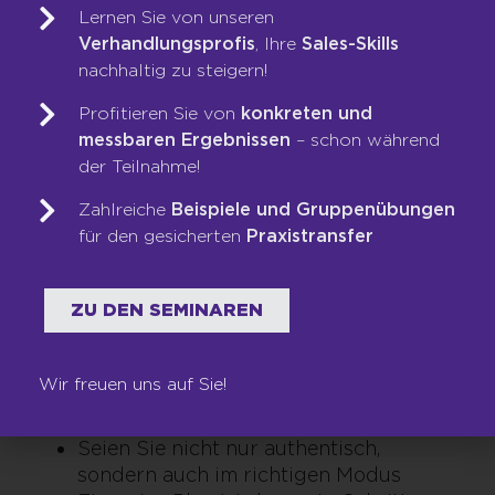
und das beste Handwerkszeug nichts. Die
Lernen Sie von unseren
Message kommt einfach nicht an.
Verhandlungsprofis
, Ihre
Sales-Skills
nachhaltig zu steigern!
DIE TOP-TIPS IM
Profitieren Sie von
konkreten und
messbaren Ergebnissen
– schon während
ÜBERBLICK
der Teilnahme!
Auf den Punkt gebracht gibt’s hier noch
Zahlreiche
Beispiele und Gruppenübungen
einmal die besten Tipps, die Stefan Wachtel
für den gesicherten
Praxistransfer
im Rahmen seiner
Führungskräfteentwicklung gibt:
ZU DEN SEMINAREN
Seien Sie attraktiv durch Originalität
Kein Anfang vor dem Anfang –
vergessen Sie belangloses
Wir freuen uns auf Sie!
Rumgestammel vor Ihrem eigentlichen
Auftritt
Seien Sie nicht nur authentisch,
sondern auch im richtigen Modus