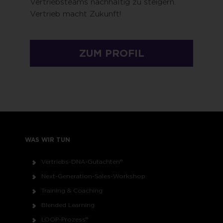
Vertriebsteams nachhaltig zu steigern.
Vertrieb macht Zukunft!
ZUM PROFIL
WAS WIR TUN
Vertriebs-DNA-Gutachten®
Next-Generation-Sales-Workshop
Training & Coaching
Blended Learning
LOOP-Prozess®