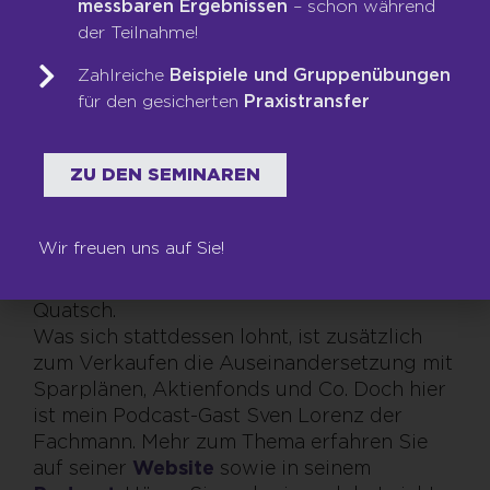
messbaren Ergebnissen
– schon während
mit dem richtigen Mindset zu tun. Was
der Teilnahme!
wollen Sie erreichen? Jeden Monat eine
bestimmte Summe zurücklegen? Sich nach
Zahlreiche
Beispiele und Gruppenübungen
einem Jahr einen Traumurlaub leisten
für den gesicherten
Praxistransfer
können? In ein paar Jahren ein eigenes
Haus? Entscheidend ist, dranzubleiben. Und
ZU DEN SEMINAREN
sich nicht verrückt machen zu lassen von
der immer größeren Zahl selbsternannter
Experten, die in den Social Media
Wir freuen uns auf Sie!
versprechen, dich mit ihrem Funnel-System
quasi über Nacht reich zu machen. Das ist
Quatsch.
Was sich stattdessen lohnt, ist zusätzlich
zum Verkaufen die Auseinandersetzung mit
Sparplänen, Aktienfonds und Co. Doch hier
ist mein Podcast-Gast Sven Lorenz der
Fachmann. Mehr zum Thema erfahren Sie
auf seiner
Website
sowie in seinem