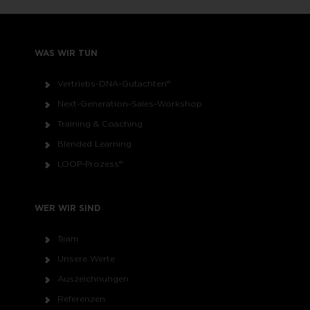
WAS WIR TUN
Vertriebs-DNA-Gutachten®
Next-Generation-Sales-Workshop
Training & Coaching
Blended Learning
LOOP-Prozess®
WER WIR SIND
Team
Unsere Werte
Auszeichnungen
Referenzen