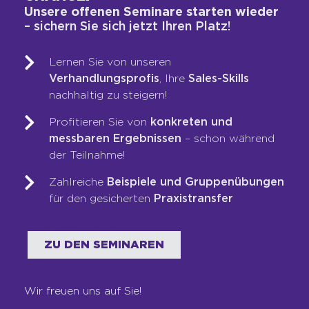
KUNDEN
Unsere offenen Seminare starten wieder
– sichern Sie sich jetzt Ihren Platz!
Er fühlt sich mit Angeboten, Botschaften
und Aufforderungen bombardiert. Er weiß
Lernen Sie von unseren
nicht, was die Urteile, Meinungen und Tipps
Verhandlungsprofis
, Ihre
Sales-Skills
wert sind, die er online einsammelt. Er hat
nachhaltig zu steigern!
keine Ahnung, welcher Weg der 1000
Profitieren Sie von
konkreten und
Optionen, die ihm Google ausgespuckt hat,
messbaren Ergebnissen
– schon während
wirklich für ihn passt. Er fühlt sich mehr
der Teilnahme!
verwirrt als geholfen. Er sehnt sich nach
Orientierung. Und nach jemandem, dem er
Zahlreiche
Beispiele und Gruppenübungen
in diesem Chaos vertrauen kann.
für den gesicherten
Praxistransfer
Deshalb führt aus meiner Sicht heute kein
Weg mehr daran vorbei, dass Sie sich selbst
zur Marke machen. Eine, die Ihren Kunden
ZU DEN SEMINAREN
hilft, sich zurechtzufinden. Und Sie zu
finden.
Wir freuen uns auf Sie!