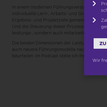
Pr
In einem modernen Führungsverständnis beste
sc
individuelle Lern-, Arbeits- und Gruppenproz
Ergebnis- und Projektziele gemeinsam im Tea
Za
Und die Steuerung dieser Prozesse ist nur m
ge
leistungs-, sondern auch mitarbeiterorientiert
Die beiden Dimensionen der Leistungs- und Mi
ZU
auch neuere Führungsmodelle nach ihrem Gr
beurteilen. Im Podcast stelle ich Ihnen die ve
Wir fr