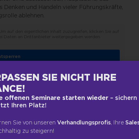
s Denken und Handeln vieler Führungskräfte,
srolle ablehnen.
 Um auf den eigentlichen Inhalt zuzugreifen, klicken Sie auf
ei Daten an Drittanbieter weitergegeben werden.
ntsperren
formationen
PASSEN SIE NICHT IHRE
NCE!
e offenen Seminare starten wieder
– sichern
BER WEIT MEHR,
etzt Ihren Platz!
RGEBNIS- UND
rnen Sie von unseren
Verhandlungsprofis
, Ihre
Sales
 VERANTWORTEN.
chhaltig zu steigern!