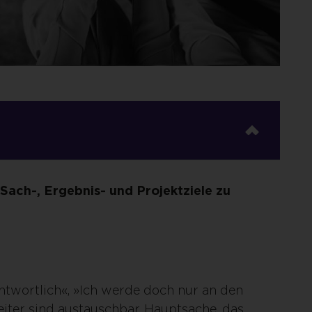
 Sach-, Ergebnis- und Projektziele zu
ntwortlich«, »Ich werde doch nur an den
ter sind austauschbar, Hauptsache, das