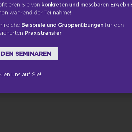
ofitieren Sie von
konkreten und messbaren Ergebni
ht Leadership auch und vor allem darin,
hon während der Teilnahme!
esse zu steuern, um eben diese Sach-,
m inklusive der Führungskraft zu erreichen.
hlreiche
Beispiele und Gruppenübungen
für den
öglich, wenn Führungskräfte nicht nur
sicherten
Praxistransfer
 führen.
tarbeiterorientierung sind gut geeignet,
 DEN SEMINAREN
undverständnis und ihrer Wirkung zu
rschiedenen Führungsstile vor!
euen uns auf Sie!