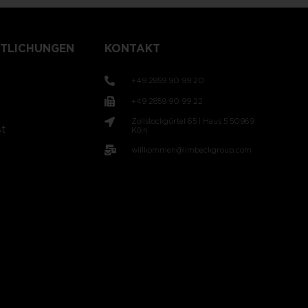
TLICHUNGEN
KONTAKT
+49 2859 90 99 20
+49 2859 90 99 22
Zollstockgürtel 65 | Haus 5 50969
t
Köln
willkommen@limbeckgroup.com