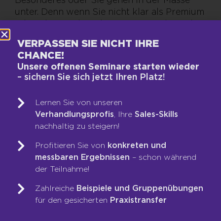
unter. Denn wenn Sie nicht klar als Premium
erkennbar sind, sind Sie raus. Es gibt in den
Weiten des Netzes immer jemanden, der Sie
VERPASSEN SIE NICHT IHRE
im Preis unterbieten wird. Premium ist für
CHANCE!
mich: Das, was den Unterschied macht.
Unsere offenen Seminare starten wieder
Also: das Besondere an Ihrem Angebot. Und
– sichern Sie sich jetzt Ihren Platz!
hallo: Das sind Sie als Verkäufer!
Lernen Sie von unseren
Verhandlungsprofis
, Ihre
Sales-Skills
HEB DICH AB
nachhaltig zu steigern!
Kürzlich war ich bei einem Schweizer
Profitieren Sie von
konkreten und
Luftfahrtkonzern und der Chef sagte zu mir
messbaren Ergebnissen
– schon während
im Briefing: „Herr Limbeck, bei uns kostet
der Teilnahme!
eine Technikerstunde 120 Euro. Die Inder
Zahlreiche
Beispiele und Gruppenübungen
bieten die Ingenieurstunde für 30 Dollar an.“
für den gesicherten
Praxistransfer
Wenn es durch Globalisierung und
Weltmarkt zu solchen Preisunterschieden