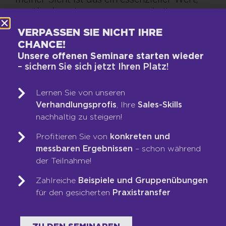
um überhaupt zusammen zu arbeiten.
Vielleicht erschließt sich mir der Sinn von
VERPASSEN SIE NICHT IHRE
Überwachungssystemen wie Keylogger und
CHANCE!
Co. deshalb nicht. Wenn ein Mitarbeiter
Unsere offenen Seminare starten wieder
keine Lust hat, in meinem Unternehmen zu
– sichern Sie sich jetzt Ihren Platz!
arbeiten, wird auch eine Software daran
nichts ändern. Daher sollten Sie aus meiner
Lernen Sie von unseren
Sicht abwägen, ob Sie wirklich zu diesem
Verhandlungsprofis
, Ihre
Sales-Skills
Mittel greifen wollen. Denn die
nachhaltig zu steigern!
Auswirkungen auf die Mannschaft sind
nicht von der Hand zu weisen: Für 30
Profitieren Sie von
konkreten und
Prozent der Mitarbeiter wäre eine
messbaren Ergebnissen
– schon während
Überwachungssoftware der Grund, sich
der Teilnahme!
nach einem neuen Arbeitgeber
umzuschauen. Hinzu kommt, dass es
Zahlreiche
Beispiele und Gruppenübungen
anscheinend nicht wenige Unternehmen
für den gesicherten
Praxistransfer
gibt, die sich über die Köpfe ihrer
Mitarbeiter hinweg für eine Überwachung