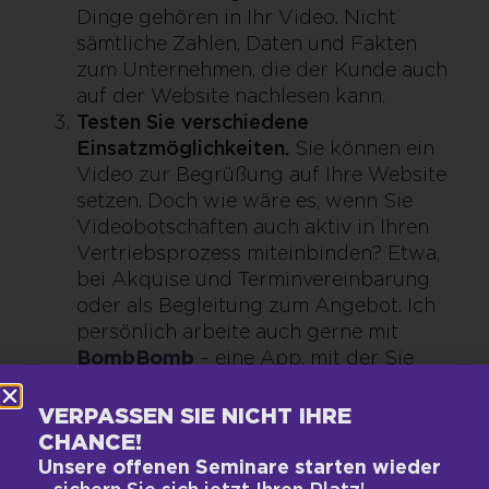
Dinge gehören in Ihr Video. Nicht
sämtliche Zahlen, Daten und Fakten
zum Unternehmen, die der Kunde auch
auf der Website nachlesen kann.
Testen Sie verschiedene
Einsatzmöglichkeiten.
Sie können ein
Video zur Begrüßung auf Ihre Website
setzen. Doch wie wäre es, wenn Sie
Videobotschaften auch aktiv in Ihren
Vertriebsprozess miteinbinden? Etwa,
bei Akquise und Terminvereinbarung
oder als Begleitung zum Angebot. Ich
persönlich arbeite auch gerne mit
BombBomb
– eine App, mit der Sie
schnell ein Handyvideo aufnehmen und
es als E-Mail an Ihren Kontakt
VERPASSEN SIE NICHT IHRE
verschicken können, sogar mit
CHANCE!
zusätzlich angefügtem PDF. Und das
Unsere offenen Seminare starten wieder
Beste: Sobald der Kunde das Video