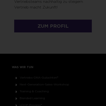
Vertriebsteams nachhaltig zu steigern.
Vertrieb macht Zukunft!
ZUM PROFIL
WAS WIR TUN
Vertriebs-DNA-Gutachten®
Next-Generation-Sales-Workshop
Training & Coaching
Blended Learning
LOOP-Prozess®