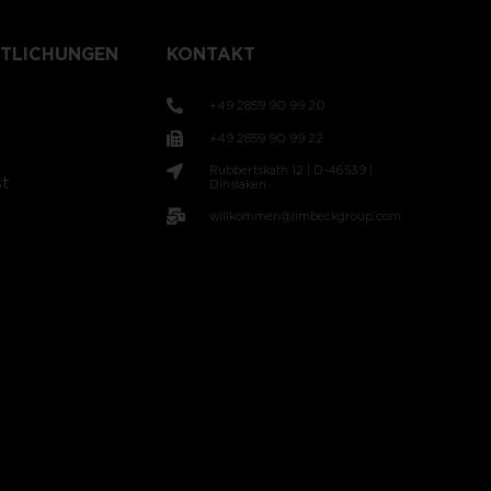
TLICHUNGEN
KONTAKT
+49 2859 90 99 20
+49 2859 90 99 22
Rubbertskath 12 | D-46539 |
t
Dinslaken
willkommen@limbeckgroup.com