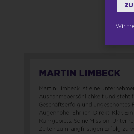
ZU
Wir fr
MARTIN LIMBECK
Martin Limbeck ist eine unternehme
Ausnahmepersönlichkeit und steht f
Geschäftserfolg und ungeschöntes 
Augenhöhe: Ehrlich. Direkt. Klar. Ei
Ruhrgebiets. Seine Mission: Unterne
Zeiten zum langfristigen Erfolg zu 