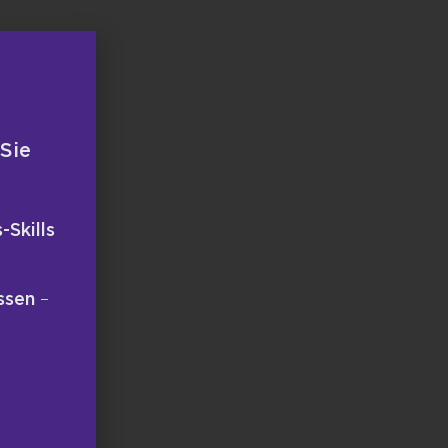
 Sie
-Skills
ssen
–