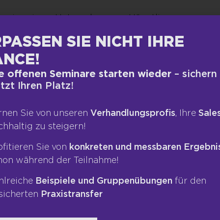
ner in seinem Unternehmen zu Häuptlingen
ne Führungskompetenz mit MBG nach ganz
PASSEN SIE NICHT IHRE
idenschaft, Überzeugung und Marktkompetenz,
NCE!
e offenen Seminare starten wieder
– sichern
, wie er das Erfolgsunternehmen führt und
etzt Ihren Platz!
 Hören Sie die beeindruckende Geschichte
pirieren!
rnen Sie von unseren
Verhandlungsprofis
, Ihre
Sales
chhaltig zu steigern!
ofitieren Sie von
konkreten und messbaren Ergebni
hon während der Teilnahme!
hlreiche
Beispiele und Gruppenübungen
für den
sicherten
Praxistransfer