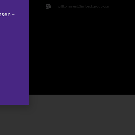
willkommen@limbeckgroup.com
ssen
–