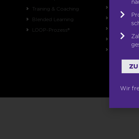
na
Referenzen
Training & Coaching
Pr
Karriere
Blended Learning
sc
Franchise
LOOP-Prozess®
Za
Seminare
ge
Shop
ZU
Wir fr