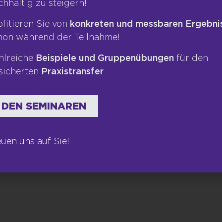
chhaltig zu steigern!
Kontakt
Bücher
ofitieren Sie von
konkreten und messbaren Ergebni
Newsletter
hon während der Teilnahme!
hlreiche
Beispiele und Gruppenübungen
für den
sicherten
Praxistransfer
 DEN SEMINAREN
euen uns auf Sie!