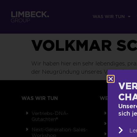
WAS WIR TUN
VOLKMAR S
Wir haben hier ein sehr lebendiges, pr
der Neugründung unseres Vertriebsproz
VER
CHA
WAS WIR TUN
WER WIR SIND
Unser
sich j
Vertriebs-DNA-
Team
Gutachten®
Unsere Wer
Next-Generation-Sales-
Le
Auszeichnu
Workshop