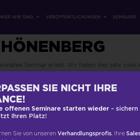
WER WIR SIND
VERÖFFENTLICHUNGEN
SEMINARE
CHÖNENBERG
axisnahes Seminar erlebt. Wir haben hier sehr viele
esses hilfreich sein werden.
PASSEN SIE NICHT IHRE
NCE!
RECHTLICHES
VERÖFFEN
e offenen Seminare starten wieder
– sichern
etzt Ihren Platz!
Impressum
Presse
te
Datenschutz
Blog
rnen Sie von unseren
Verhandlungsprofis
, Ihre
Sales
ngen
AGB
Podcas