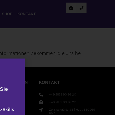
SHOP
KONTAKT
 Informationen bekommen, die uns bei
TLICHUNGEN
KONTAKT
 Sie
+49 2859 90 99 20
+49 2859 90 99 22
-Skills
Zollstockgürtel 65 | Haus 5 50969
t
Köln